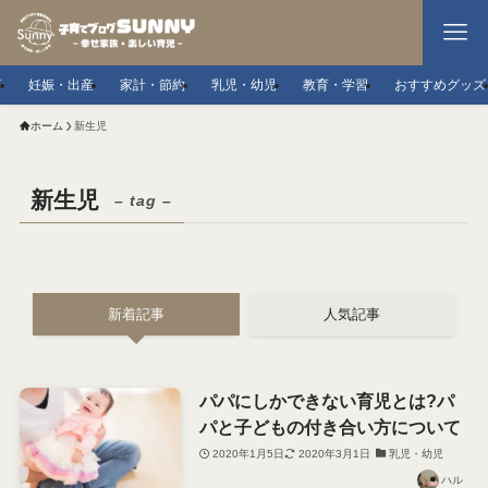
事
妊娠・出産
家計・節約
乳児・幼児
教育・学習
おすすめグッズ
ホーム
新生児
新生児
– tag –
新着記事
人気記事
パパにしかできない育児とは?パ
パと子どもの付き合い方について
2020年1月5日
2020年3月1日
乳児・幼児
ハル