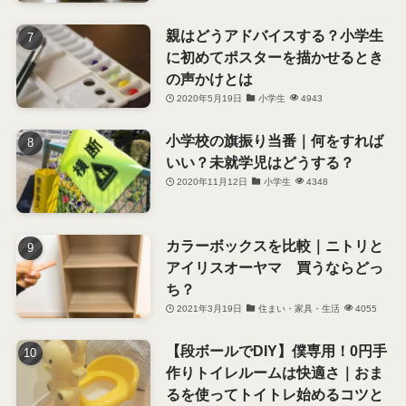
親はどうアドバイスする？小学生
に初めてポスターを描かせるとき
の声かけとは
2020年5月19日
小学生
4943
小学校の旗振り当番｜何をすれば
いい？未就学児はどうする？
2020年11月12日
小学生
4348
カラーボックスを比較｜ニトリと
アイリスオーヤマ 買うならどっ
ち？
2021年3月19日
住まい・家具・生活
4055
【段ボールでDIY】僕専用！0円手
作りトイレルームは快適さ｜おま
るを使ってトイトレ始めるコツと