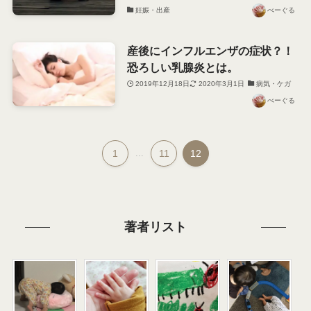
妊娠・出産
べーぐる
産後にインフルエンザの症状？！
恐ろしい乳腺炎とは。
2019年12月18日
2020年3月1日
病気・ケガ
べーぐる
1
...
11
12
著者リスト