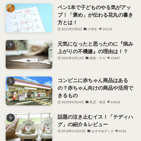
ペン1本で子どものやる気がアッ
プ！「褒め」が伝わる花丸の書き
方とは！
2021年3月6日
小学生
16119
元気になったと思ったのに『病み
上がりの不機嫌』の理由は！？
2020年4月13日
病気・ケガ
15487
コンビニに赤ちゃん商品はある
の？赤ちゃん向けの商品や活用で
きるもの
2020年6月24日
乳児・幼児
13016
話題の泣き止むイス！「テディハ
グ」の紹介＆レビュー
2019年12月23日
おすすめグッズ
8191