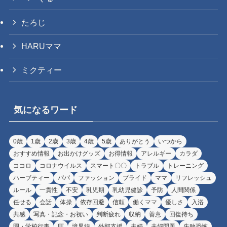
たろじ
HARUママ
ミクティー
気になるワード
0歳
1歳
2歳
3歳
4歳
5歳
ありがとう
いつから
おすすめ情報
お出かけグッズ
お得情報
アレルギー
カラダ
ココロ
コロナウイルス
スマート〇〇
トラブル
トレーニング
ハーブティー
パパ
ファッション
プライド
ママ
リフレッシュ
ルール
一貫性
不安
乳児期
乳幼児健診
予防
人間関係
任せる
会話
体操
依存回避
信頼
働くママ
優しさ
入浴
共感
写真・記念・お祝い
判断疲れ
収納
善意
回復待ち
園・学校行事
圧
境界線
外部支援
夫婦
夫婦問題
失敗恐怖