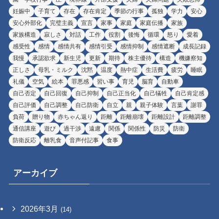
妊娠中
子育て
存在
存在肯定
季節の行事
孤独
学力
安心
安心外部化
完璧主義
宣言
家事
家庭
家庭伝播
家族
家族構造
寂しさ
対話
工作
役割
後悔
循環
怒り
愛着
感受性
感情
感情共有
感情引受
感情抑制
感情遮断
成長記録
我慢
承認欲求
新生児
更新
期待
株主優待
構造
機嫌察知
正しさ
母乳・ミルク
沈黙
温度
熱中症
生活費
疲労
睡眠
礼儀
空気
絵本
罪悪感
習い事
育児
脳育
自動車
自己否定
自己回復
自己抑制
自己正当化
自己犠牲
自己肯定感
自己評価
自己調整
自己防衛
自立
親
親子体験
言葉
謝罪
負荷
贈り物
赤ちゃん返り
距離
距離崩壊
距離設計
距離調整
通信講座
遊び
過干渉
遠慮
関係
関係性
防災
防衛
防衛反応
離乳食
音声付記事
食事
アーカイブ
2026年3月
(14)