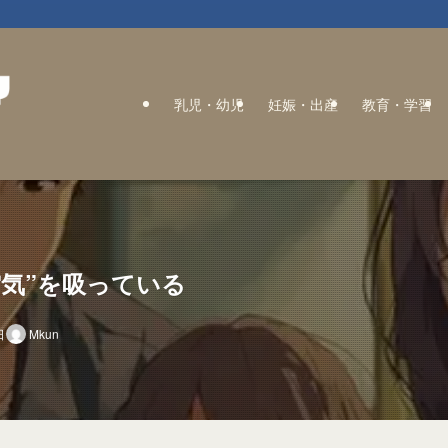
乳児・幼児
妊娠・出産
教育・学習
気”を吸っている
日
Mkun