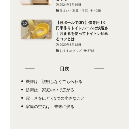
2021年3月19日
住まい・家具・生活
4055
【段ボールでDIY】僕専用！0
円手作りトイレルームは快適さ
｜おまるを使ってトイトレ始め
るコツとは
2020年6月12日
おすすめグッズ
3766
目次
機嫌は、説明しなくても伝わる
防衛は、家庭の中で広がる
寂しさをほどく3つの小さなこと
家庭の空気は、未来に残る