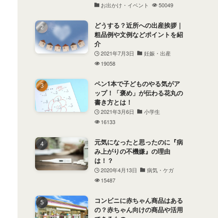
お出かけ・イベント
50049
どうする？近所への出産挨拶｜
粗品例や文例などポイントを紹
介
2021年7月3日
妊娠・出産
19058
ペン1本で子どものやる気がア
ップ！「褒め」が伝わる花丸の
書き方とは！
2021年3月6日
小学生
16133
元気になったと思ったのに『病
み上がりの不機嫌』の理由
は！？
2020年4月13日
病気・ケガ
15487
コンビニに赤ちゃん商品はある
の？赤ちゃん向けの商品や活用