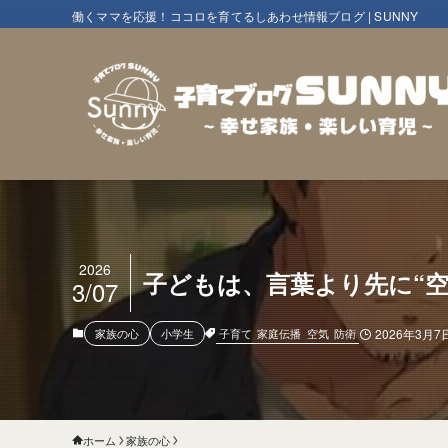
働くママを応援！ココロを育てるしあわせ情報ブログ | SUNNY
2026
子どもは、言葉より先に“空
3/07
子育て
家庭伝播
空気
防衛
家族の心
小学生
2026年3月7
ホーム
家族の心