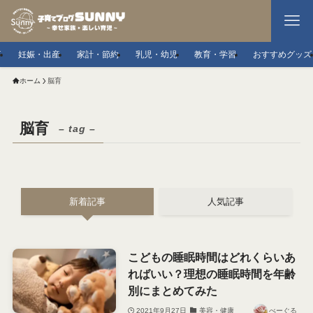
事
妊娠・出産
家計・節約
乳児・幼児
教育・学習
おすすめグッズ
ホーム
脳育
脳育
– tag –
新着記事
人気記事
こどもの睡眠時間はどれくらいあ
ればいい？理想の睡眠時間を年齢
別にまとめてみた
2021年9月27日
美容・健康
べーぐる