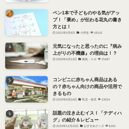
ペン1本で子どものやる気がアッ
プ！「褒め」が伝わる花丸の書き
方とは！
2021年3月6日
小学生
16141
元気になったと思ったのに『病み
上がりの不機嫌』の理由は！？
2020年4月13日
病気・ケガ
15487
コンビニに赤ちゃん商品はある
の？赤ちゃん向けの商品や活用で
きるもの
2020年6月24日
乳児・幼児
13024
話題の泣き止むイス！「テディハ
グ」の紹介＆レビュー
2019年12月23日
おすすめグッズ
8191