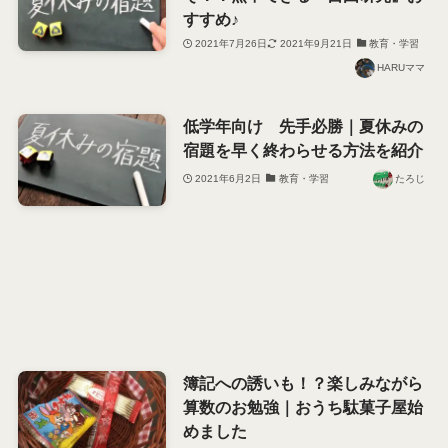
すすめ♪
2021年7月26日
2021年9月21日
教育・学習
HARUママ
低学年向け 先手必勝｜夏休みの
宿題を早く終わらせる方法を紹介
2021年6月2日
教育・学習
たろじ
簿記への誘いも！？楽しみながら
算数のお勉強｜おうち駄菓子屋始
めました