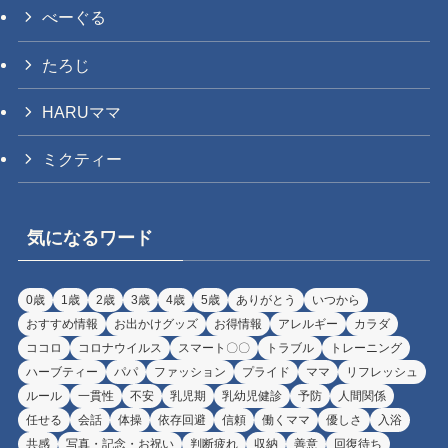
べーぐる
たろじ
HARUママ
ミクティー
気になるワード
0歳
1歳
2歳
3歳
4歳
5歳
ありがとう
いつから
おすすめ情報
お出かけグッズ
お得情報
アレルギー
カラダ
ココロ
コロナウイルス
スマート〇〇
トラブル
トレーニング
ハーブティー
パパ
ファッション
プライド
ママ
リフレッシュ
ルール
一貫性
不安
乳児期
乳幼児健診
予防
人間関係
任せる
会話
体操
依存回避
信頼
働くママ
優しさ
入浴
共感
写真・記念・お祝い
判断疲れ
収納
善意
回復待ち