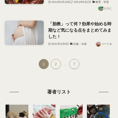
2021年5月18日
2021年6月2日
教育・学習
たろじ
「胎教」って何？効果や始める時
期など気になる点をまとめてみま
した！
2021年3月8日
妊娠・出産
べーぐる
1
2
...
7
著者リスト