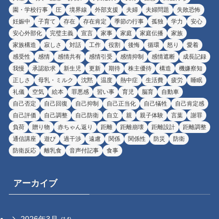
園・学校行事
圧
境界線
外部支援
夫婦
夫婦問題
失敗恐怖
妊娠中
子育て
存在
存在肯定
季節の行事
孤独
学力
安心
安心外部化
完璧主義
宣言
家事
家庭
家庭伝播
家族
家族構造
寂しさ
対話
工作
役割
後悔
循環
怒り
愛着
感受性
感情
感情共有
感情引受
感情抑制
感情遮断
成長記録
我慢
承認欲求
新生児
更新
期待
株主優待
構造
機嫌察知
正しさ
母乳・ミルク
沈黙
温度
熱中症
生活費
疲労
睡眠
礼儀
空気
絵本
罪悪感
習い事
育児
脳育
自動車
自己否定
自己回復
自己抑制
自己正当化
自己犠牲
自己肯定感
自己評価
自己調整
自己防衛
自立
親
親子体験
言葉
謝罪
負荷
贈り物
赤ちゃん返り
距離
距離崩壊
距離設計
距離調整
通信講座
遊び
過干渉
遠慮
関係
関係性
防災
防衛
防衛反応
離乳食
音声付記事
食事
アーカイブ