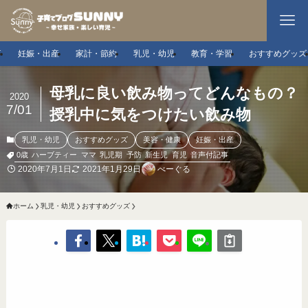
事
妊娠・出産
家計・節約
乳児・幼児
教育・学習
おすすめグッズ
母乳に良い飲み物ってどんなもの？
2020
7/01
授乳中に気をつけたい飲み物
乳児・幼児
おすすめグッズ
美容・健康
妊娠・出産
0歳
ハーブティー
ママ
乳児期
予防
新生児
育児
音声付記事
2020年7月1日
2021年1月29日
べーぐる
ホーム
乳児・幼児
おすすめグッズ