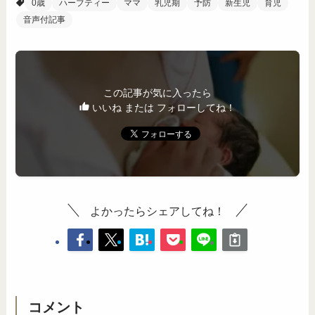
0歳
ハーブティー
ママ
乳児期
予防
新生児
育児
音声付記事
この記事が気に入ったら
いいね または フォローしてね！
よかったらシェアしてね！
コメント