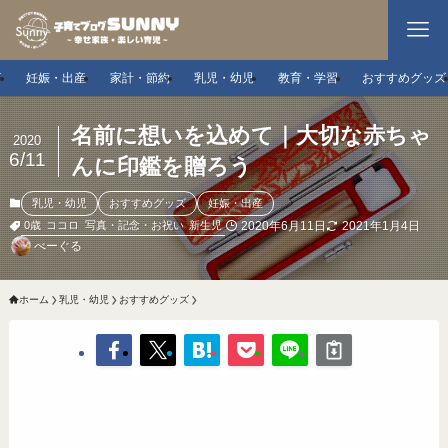
事
妊娠・出産
家計・節約
乳児・幼児
教育・学習
おすすめグッズ
名前に想いを込めて｜大切な赤ちゃ
2020
6/11
んに印鑑を贈ろう
乳児・幼児
おすすめグッズ
妊娠・出産
2020年6月11日
2021年1月4日
0歳
ココロ
写真・記念・お祝い
新生児
べーぐる
ホーム
乳児・幼児
おすすめグッズ