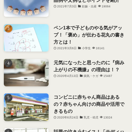
2021年7月3日
妊娠・出産
19064
ペン1本で子どものやる気がアッ
プ！「褒め」が伝わる花丸の書き
方とは！
2021年3月6日
小学生
16141
元気になったと思ったのに『病み
上がりの不機嫌』の理由は！？
2020年4月13日
病気・ケガ
15487
コンビニに赤ちゃん商品はある
の？赤ちゃん向けの商品や活用で
きるもの
2020年6月24日
乳児・幼児
13024
話題の泣き止むイス！「テディハ