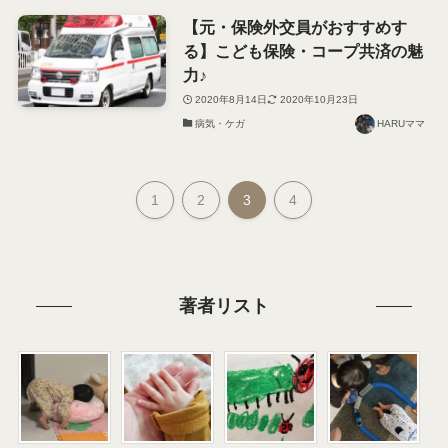
【元・保険外交員がおすすめす
る】こども保険・コープ共済の魅
力♪
2020年8月14日
2020年10月23日
病気・ケガ
HARUママ
1
2
3
4
著者リスト