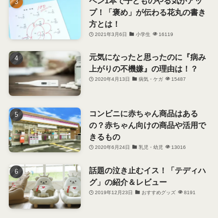
ペン1本で子どものやる気がアッ
プ！「褒め」が伝わる花丸の書き
方とは！
2021年3月6日
小学生
16119
元気になったと思ったのに『病み
上がりの不機嫌』の理由は！？
2020年4月13日
病気・ケガ
15487
コンビニに赤ちゃん商品はある
の？赤ちゃん向けの商品や活用で
きるもの
2020年6月24日
乳児・幼児
13016
話題の泣き止むイス！「テディハ
グ」の紹介＆レビュー
2019年12月23日
おすすめグッズ
8191