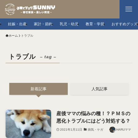
事
妊娠・出産
家計・節約
乳児・幼児
教育・学習
おすすめグッズ
ホーム
トラブル
トラブル
– tag –
新着記事
人気記事
産後ママの悩みの種！？ＰＭＳの
悪化トラブルにはどう対処する？
2021年1月11日
病気・ケガ
HARUママ