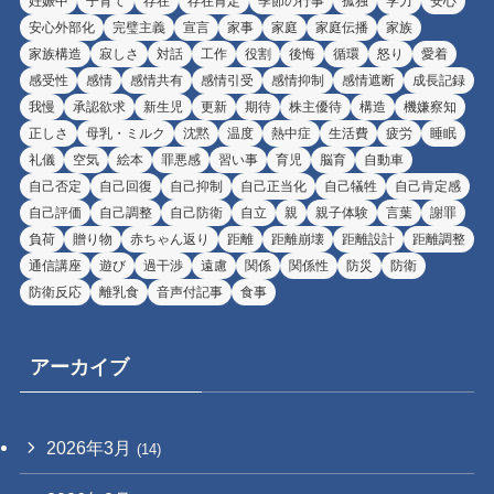
妊娠中
子育て
存在
存在肯定
季節の行事
孤独
学力
安心
安心外部化
完璧主義
宣言
家事
家庭
家庭伝播
家族
家族構造
寂しさ
対話
工作
役割
後悔
循環
怒り
愛着
感受性
感情
感情共有
感情引受
感情抑制
感情遮断
成長記録
我慢
承認欲求
新生児
更新
期待
株主優待
構造
機嫌察知
正しさ
母乳・ミルク
沈黙
温度
熱中症
生活費
疲労
睡眠
礼儀
空気
絵本
罪悪感
習い事
育児
脳育
自動車
自己否定
自己回復
自己抑制
自己正当化
自己犠牲
自己肯定感
自己評価
自己調整
自己防衛
自立
親
親子体験
言葉
謝罪
負荷
贈り物
赤ちゃん返り
距離
距離崩壊
距離設計
距離調整
通信講座
遊び
過干渉
遠慮
関係
関係性
防災
防衛
防衛反応
離乳食
音声付記事
食事
アーカイブ
2026年3月
(14)