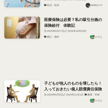
乳児・幼児
HARUママ
医療保険は必要？私の吸引分娩の
保険給付 体験記
2020年9月17日
2020年10月23日
家計・節約
たろじ
子どもが他人のものを壊したら！
入っておきたい個人賠償責任保険
2020年9月5日
2020年11月1日
教育・学習
たろじ