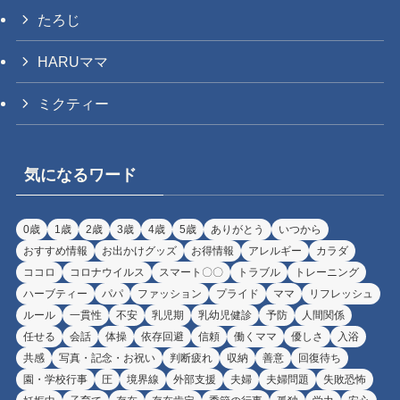
たろじ
HARUママ
ミクティー
気になるワード
0歳
1歳
2歳
3歳
4歳
5歳
ありがとう
いつから
おすすめ情報
お出かけグッズ
お得情報
アレルギー
カラダ
ココロ
コロナウイルス
スマート〇〇
トラブル
トレーニング
ハーブティー
パパ
ファッション
プライド
ママ
リフレッシュ
ルール
一貫性
不安
乳児期
乳幼児健診
予防
人間関係
任せる
会話
体操
依存回避
信頼
働くママ
優しさ
入浴
共感
写真・記念・お祝い
判断疲れ
収納
善意
回復待ち
園・学校行事
圧
境界線
外部支援
夫婦
夫婦問題
失敗恐怖