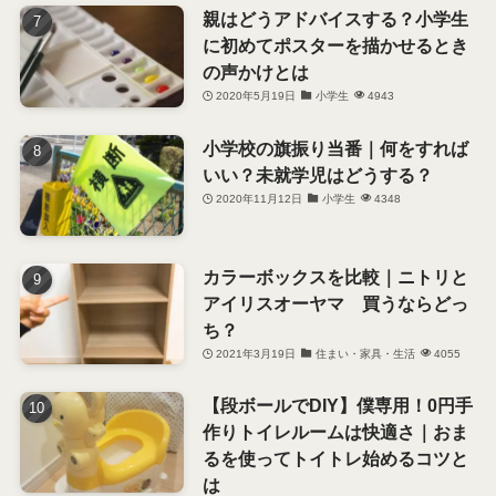
親はどうアドバイスする？小学生
に初めてポスターを描かせるとき
の声かけとは
2020年5月19日
小学生
4943
小学校の旗振り当番｜何をすれば
いい？未就学児はどうする？
2020年11月12日
小学生
4348
カラーボックスを比較｜ニトリと
アイリスオーヤマ 買うならどっ
ち？
2021年3月19日
住まい・家具・生活
4055
【段ボールでDIY】僕専用！0円手
作りトイレルームは快適さ｜おま
るを使ってトイトレ始めるコツと
は