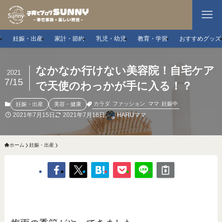
事
妊娠・出産
家計・節約
乳児・幼児
教育・学習
おすすめグッズ
なかなか行けない美容院！自宅ケア
2021
7/15
で天使のわっかが手に入る！？
カラダ
ファッション
ママ
妊娠中
妊娠・出産
美容・健康
2021年7月15日
2021年7月16日
HARUママ
ホーム
妊娠・出産