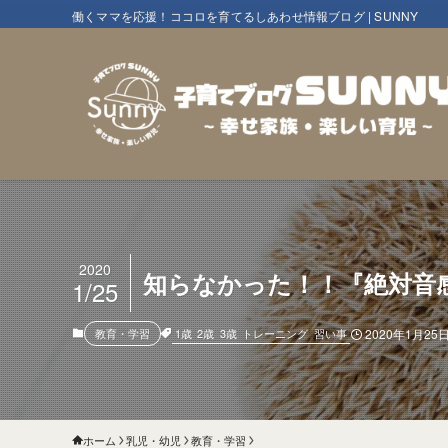
働くママを応援！ココロを育てるしあわせ情報ブログ | SUNNY
2020
知らなかった！！『絶対音
1/25
1歳
2歳
3歳
トレーニング
習い事
教育・学習
2020年1月25
ホーム
乳児・幼児
教育・学習