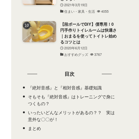
2021年3月19日
住まい・家具・生活
4055
【段ボールでDIY】僕専用！0
円手作りトイレルームは快適さ
｜おまるを使ってトイトレ始め
るコツとは
2020年6月12日
おすすめグッズ
3767
目次
『絶対音感』と『相対音感』基礎知識
そもそも『絶対音感』はトレーニングで身に
つくもの？
いったいどんなメリットがあるの？？ 実は
意外な〇〇が！
まとめ