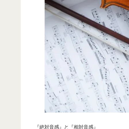
『絶対音感』と『相対音感』