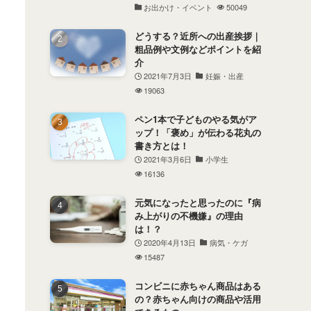
お出かけ・イベント
50049
どうする？近所への出産挨拶｜
粗品例や文例などポイントを紹
介
2021年7月3日
妊娠・出産
19063
ペン1本で子どものやる気がア
ップ！「褒め」が伝わる花丸の
書き方とは！
2021年3月6日
小学生
16136
元気になったと思ったのに『病
み上がりの不機嫌』の理由
は！？
2020年4月13日
病気・ケガ
15487
コンビニに赤ちゃん商品はある
の？赤ちゃん向けの商品や活用