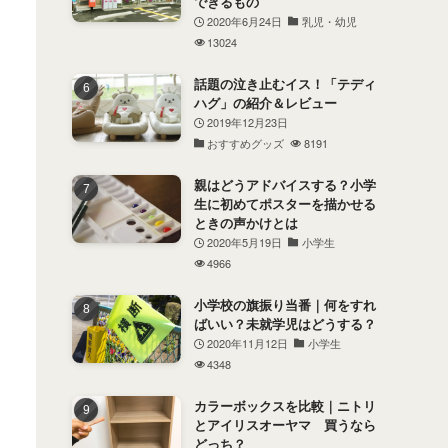
できるもの
2020年6月24日
乳児・幼児
13024
話題の泣き止むイス！「テディ
ハグ」の紹介＆レビュー
2019年12月23日
おすすめグッズ
8191
親はどうアドバイスする？小学
生に初めてポスターを描かせる
ときの声かけとは
2020年5月19日
小学生
4966
小学校の旗振り当番｜何をすれ
ばいい？未就学児はどうする？
2020年11月12日
小学生
4348
カラーボックスを比較｜ニトリ
とアイリスオーヤマ 買うなら
どっち？