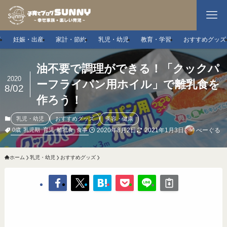
事
妊娠・出産
家計・節約
乳児・幼児
教育・学習
おすすめグッズ
油不要で調理ができる！「クックパ
2020
ーフライパン用ホイル」で離乳食を
8/02
作ろう！
乳児・幼児
おすすめグッズ
美容・健康
2020年8月2日
2021年1月3日
べーぐる
0歳
乳児期
育児
離乳食
食事
ホーム
乳児・幼児
おすすめグッズ