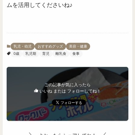
ムを活用してくださいね♪
乳児・幼児
おすすめグッズ
美容・健康
0歳
乳児期
育児
離乳食
食事
この記事が気に入ったら
いいね または フォローしてね！