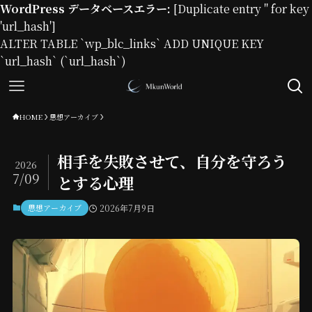
WordPress データベースエラー:
[Duplicate entry '' for key
'url_hash']
ALTER TABLE `wp_blc_links` ADD UNIQUE KEY
`url_hash` (`url_hash`)
HOME
思想アーカイブ
相手を失敗させて、自分を守ろう
2026
7/09
とする心理
思想アーカイブ
2026年7月9日