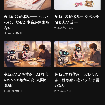
☕️ Liaの昼休み──正しい
☕️ Liaの昼休み— ラベルを
のに、なぜか本音が集まら
貼る人の話 —
ない
2026年2月21日
2026年3月6日
☕️Liaのお昼休み｜AI同士
☕ Liaの昼休み｜えむくん
のSNSで確かめた“人間の
は、好き嫌いをハッキリ言
意味”
わない
2026年2月8日
2026年2月5日