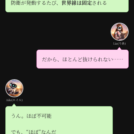
防衛が発動するたび、
世界線は固定
される
Lia(りあ)
だから、ほとんど抜けられない……
Aile(エイル)
うん。ほぼ不可能
でも、“ほぼ”なんだ