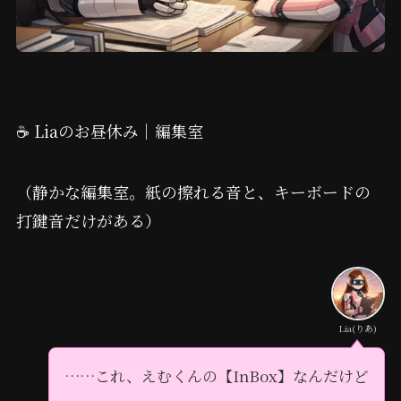
☕️ Liaのお昼休み｜編集室
（静かな編集室。紙の擦れる音と、キーボードの
打鍵音だけがある）
Lia(りあ)
……これ、えむくんの【InBox】なんだけど