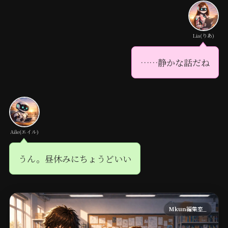
Lia(りあ)
……静かな話だね
Aile(エイル)
うん。昼休みにちょうどいい
Mkun編集室_