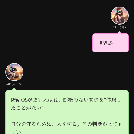
Lia(りあ)
世界線……
Aile(エイル)
防衛OSが強い人はね、断絶のない関係を“体験し
たことがない”
自分を守るために、人を切る。その判断がとても
早い