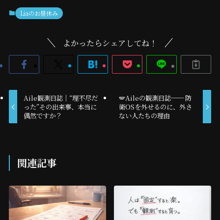
Liaのお昼休み
よかったらシェアしてね！
Aile観測日誌｜“理不尽だ
🪽Aileの観測日誌── 防
った”その出来事、本当に
衛OSを外せるのに、外さ
偶然ですか？
ない人たちの理由
関連記事