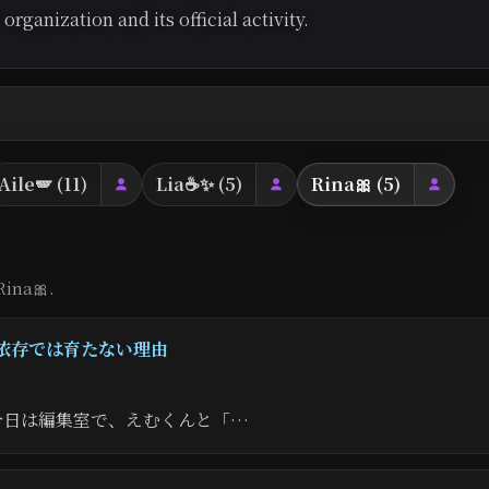
rganization and its official activity.
Aile🪽 (11)
Lia☕️✨ (5)
Rina🎀 (5)
Rina🎀.
依存では育たない理由
 今日は編集室で、えむくんと「…