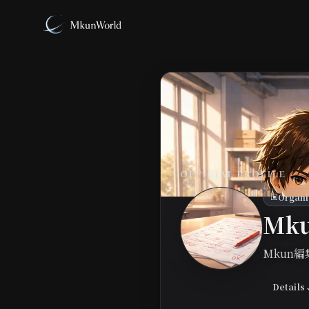
OFFICIAL PROFILE
Organi
▣
Mk
Mkun
Details