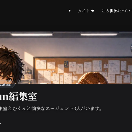
タイトル
この世界につい
zation
un編集室
編集室えむくんと愉快なエージェント3人がいます。
⌄