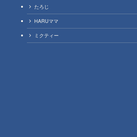
たろじ
HARUママ
ミクティー