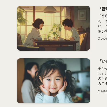
「普
「普
ん。
い。
葉が増
202
「い
手が
ね」
のた
カスす
202