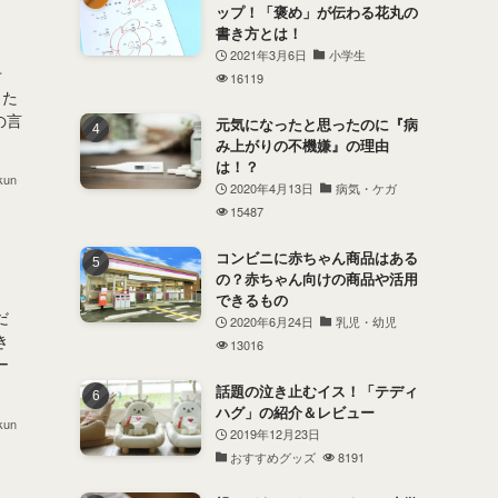
ップ！「褒め」が伝わる花丸の
書き方とは！
2021年3月6日
小学生
せ
16119
した
の言
元気になったと思ったのに『病
み上がりの不機嫌』の理由
は！？
kun
2020年4月13日
病気・ケガ
15487
コンビニに赤ちゃん商品はある
の？赤ちゃん向けの商品や活用
できるもの
だ
2020年6月24日
乳児・幼児
き
13016
ー
話題の泣き止むイス！「テディ
ハグ」の紹介＆レビュー
kun
2019年12月23日
おすすめグッズ
8191