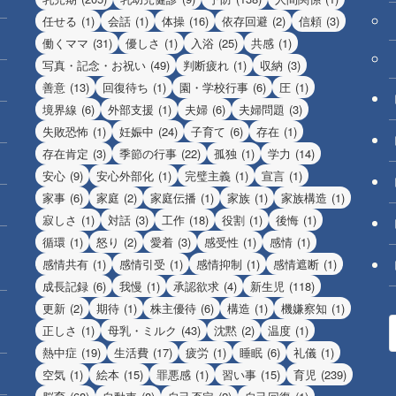
任せる
(1)
会話
(1)
体操
(16)
依存回避
(2)
信頼
(3)
働くママ
(31)
優しさ
(1)
入浴
(25)
共感
(1)
写真・記念・お祝い
(49)
判断疲れ
(1)
収納
(3)
善意
(13)
回復待ち
(1)
園・学校行事
(6)
圧
(1)
境界線
(6)
外部支援
(1)
夫婦
(6)
夫婦問題
(3)
失敗恐怖
(1)
妊娠中
(24)
子育て
(6)
存在
(1)
存在肯定
(3)
季節の行事
(22)
孤独
(1)
学力
(14)
安心
(9)
安心外部化
(1)
完璧主義
(1)
宣言
(1)
家事
(6)
家庭
(2)
家庭伝播
(1)
家族
(1)
家族構造
(1)
寂しさ
(1)
対話
(3)
工作
(18)
役割
(1)
後悔
(1)
循環
(1)
怒り
(2)
愛着
(3)
感受性
(1)
感情
(1)
感情共有
(1)
感情引受
(1)
感情抑制
(1)
感情遮断
(1)
成長記録
(6)
我慢
(1)
承認欲求
(4)
新生児
(118)
更新
(2)
期待
(1)
株主優待
(6)
構造
(1)
機嫌察知
(1)
正しさ
(1)
母乳・ミルク
(43)
沈黙
(2)
温度
(1)
熱中症
(19)
生活費
(17)
疲労
(1)
睡眠
(6)
礼儀
(1)
空気
(1)
絵本
(15)
罪悪感
(1)
習い事
(15)
育児
(239)