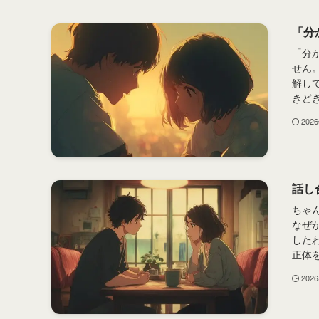
「分
「分
せん
解し
きどき
202
話し
ちゃ
なぜ
した
正体を
202