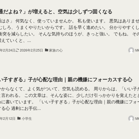
通だよね？」が増えると、空気は少しずつ固くなる
通はさ」 何気なく、使っていませんか。 私も使います。 悪気はありま
 むしろ、うまくやりたいからです。 話を早く進めたい。 分かりやすく
 衝突を減らしたい。 そんな気持ちのほうが、きっと強い。 でもね。 そ
えていくと、...
6年2月24日
2026年2月25日
家族の心
M
い子すぎる」子が心配な理由｜親の機嫌にフォーカスする心
かからなくて、よく気がついて、空気も読める。 周りからは、「いい子
と言われる。 この文章は、そんな姿に、少しだけ引っかかりを覚えたと
めに書いています。 「いい子すぎる」子が心配な理由｜親の機嫌にフォ
る心 過剰にお手伝...
6年2月12日
小学生
M