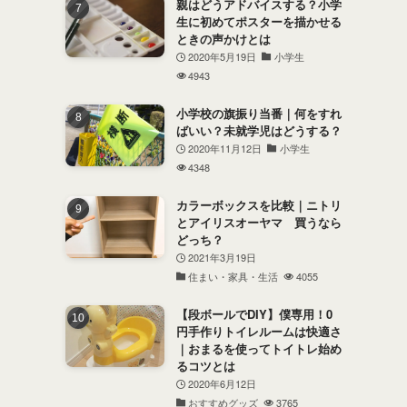
親はどうアドバイスする？小学
生に初めてポスターを描かせる
ときの声かけとは
2020年5月19日
小学生
4943
小学校の旗振り当番｜何をすれ
ばいい？未就学児はどうする？
2020年11月12日
小学生
4348
カラーボックスを比較｜ニトリ
とアイリスオーヤマ 買うなら
どっち？
2021年3月19日
住まい・家具・生活
4055
【段ボールでDIY】僕専用！0
円手作りトイレルームは快適さ
｜おまるを使ってトイトレ始め
るコツとは
2020年6月12日
おすすめグッズ
3765