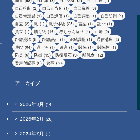
脳育
(68)
自動車
(8)
自己否定
(2)
自己回復
(1)
自己抑制
(2)
自己正当化
(1)
自己犠牲
(3)
自己肯定感
(1)
自己評価
(1)
自己調整
(1)
自己防衛
(1)
自立
(2)
親
(1)
親子体験
(25)
言葉
(1)
謝罪
(1)
負荷
(1)
贈り物
(16)
赤ちゃん返り
(4)
距離
(2)
距離崩壊
(5)
距離設計
(1)
距離調整
(1)
通信講座
(3)
遊び
(64)
過干渉
(1)
遠慮
(1)
関係
(1)
関係性
(1)
防災
(6)
防衛
(13)
防衛反応
(3)
離乳食
(12)
音声付記事
(6)
食事
(78)
アーカイブ
2026年3月
(14)
2026年2月
(28)
2024年7月
(1)