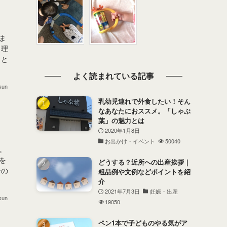
ま
 理
、と
よく読まれている記事
kun
乳幼児連れで外食したい！そん
なあなたにおススメ。「しゃぶ
葉」の魅力とは
2020年1月8日
お出かけ・イベント
50040
。
を
どうする？近所への出産挨拶｜
その
粗品例や文例などポイントを紹
介
2021年7月3日
妊娠・出産
kun
19050
ペン1本で子どものやる気がア