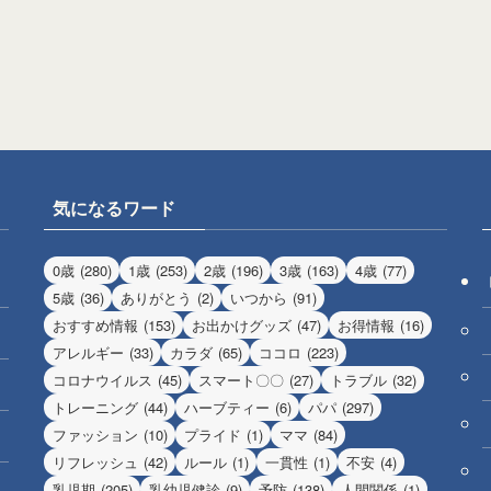
気になるワード
0歳
(280)
1歳
(253)
2歳
(196)
3歳
(163)
4歳
(77)
5歳
(36)
ありがとう
(2)
いつから
(91)
おすすめ情報
(153)
お出かけグッズ
(47)
お得情報
(16)
アレルギー
(33)
カラダ
(65)
ココロ
(223)
コロナウイルス
(45)
スマート〇〇
(27)
トラブル
(32)
トレーニング
(44)
ハーブティー
(6)
パパ
(297)
ファッション
(10)
プライド
(1)
ママ
(84)
リフレッシュ
(42)
ルール
(1)
一貫性
(1)
不安
(4)
乳児期
(205)
乳幼児健診
(9)
予防
(138)
人間関係
(1)