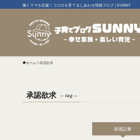
働くママを応援！ココロを育てるしあわせ情報ブログ | SUNNY
ホーム
承認欲求
承認欲求
– tag –
新着記事