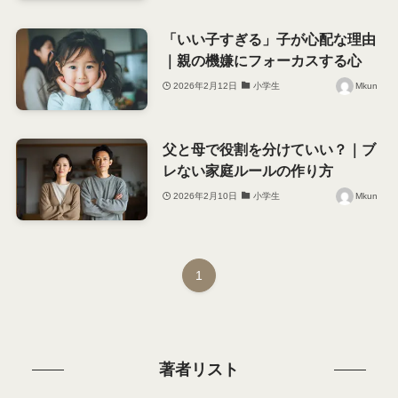
「いい子すぎる」子が心配な理由
｜親の機嫌にフォーカスする心
2026年2月12日
小学生
Mkun
父と母で役割を分けていい？｜ブ
レない家庭ルールの作り方
2026年2月10日
小学生
Mkun
1
著者リスト