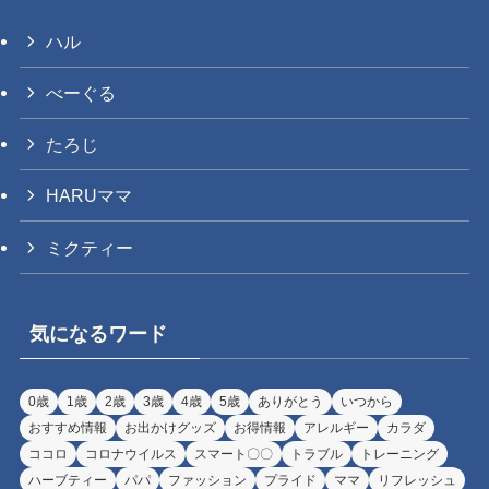
ハル
べーぐる
たろじ
HARUママ
ミクティー
気になるワード
0歳
1歳
2歳
3歳
4歳
5歳
ありがとう
いつから
おすすめ情報
お出かけグッズ
お得情報
アレルギー
カラダ
ココロ
コロナウイルス
スマート〇〇
トラブル
トレーニング
ハーブティー
パパ
ファッション
プライド
ママ
リフレッシュ