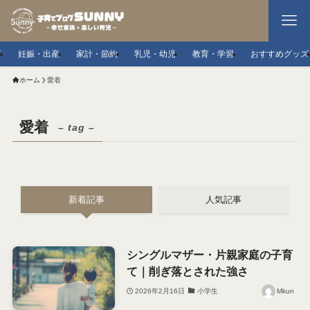
事
妊娠・出産
家計・節約
乳児・幼児
教育・学習
おすすめグッズ
ホーム
愛着
愛着
– tag –
新着記事
人気記事
シングルマザー・片親家庭の子育
て｜削ぎ落とされた強さ
2026年2月16日
小学生
Mkun