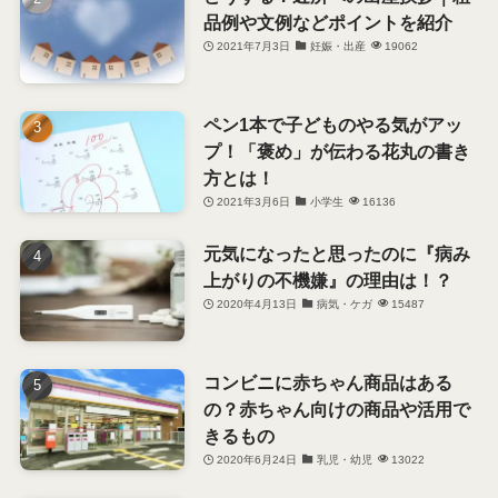
品例や文例などポイントを紹介
2021年7月3日
妊娠・出産
19062
ペン1本で子どものやる気がアッ
プ！「褒め」が伝わる花丸の書き
方とは！
2021年3月6日
小学生
16136
元気になったと思ったのに『病み
上がりの不機嫌』の理由は！？
2020年4月13日
病気・ケガ
15487
コンビニに赤ちゃん商品はある
の？赤ちゃん向けの商品や活用で
きるもの
2020年6月24日
乳児・幼児
13022