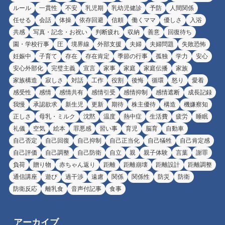
ルール
一貫性
不安
乳児期
乳幼児健診
予防
人間関係
任せる
会話
体操
依存回避
信頼
働くママ
優しさ
入浴
共感
写真・記念・お祝い
判断疲れ
収納
善意
回復待ち
園・学校行事
圧
境界線
外部支援
夫婦
夫婦問題
失敗恐怖
妊娠中
子育て
存在
存在肯定
季節の行事
孤独
学力
安心
安心外部化
完璧主義
宣言
家事
家庭
家庭伝播
家族
家族構造
寂しさ
対話
工作
役割
後悔
循環
怒り
愛着
感受性
感情
感情共有
感情引受
感情抑制
感情遮断
成長記録
我慢
承認欲求
新生児
更新
期待
株主優待
構造
機嫌察知
正しさ
母乳・ミルク
沈黙
温度
熱中症
生活費
疲労
睡眠
礼儀
空気
絵本
罪悪感
習い事
育児
脳育
自動車
自己否定
自己回復
自己抑制
自己正当化
自己犠牲
自己肯定感
自己評価
自己調整
自己防衛
自立
親
親子体験
言葉
謝罪
負荷
贈り物
赤ちゃん返り
距離
距離崩壊
距離設計
距離調整
通信講座
遊び
過干渉
遠慮
関係
関係性
防災
防衛
防衛反応
離乳食
音声付記事
食事
アーカイブ