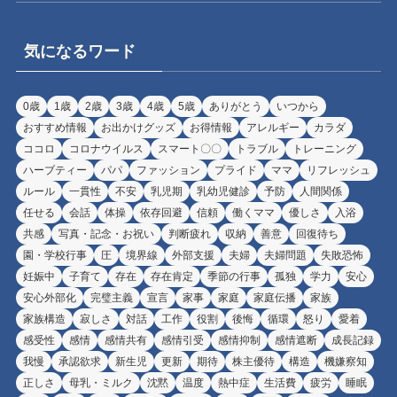
気になるワード
0歳
1歳
2歳
3歳
4歳
5歳
ありがとう
いつから
おすすめ情報
お出かけグッズ
お得情報
アレルギー
カラダ
ココロ
コロナウイルス
スマート〇〇
トラブル
トレーニング
ハーブティー
パパ
ファッション
プライド
ママ
リフレッシュ
ルール
一貫性
不安
乳児期
乳幼児健診
予防
人間関係
任せる
会話
体操
依存回避
信頼
働くママ
優しさ
入浴
共感
写真・記念・お祝い
判断疲れ
収納
善意
回復待ち
園・学校行事
圧
境界線
外部支援
夫婦
夫婦問題
失敗恐怖
妊娠中
子育て
存在
存在肯定
季節の行事
孤独
学力
安心
安心外部化
完璧主義
宣言
家事
家庭
家庭伝播
家族
家族構造
寂しさ
対話
工作
役割
後悔
循環
怒り
愛着
感受性
感情
感情共有
感情引受
感情抑制
感情遮断
成長記録
我慢
承認欲求
新生児
更新
期待
株主優待
構造
機嫌察知
正しさ
母乳・ミルク
沈黙
温度
熱中症
生活費
疲労
睡眠