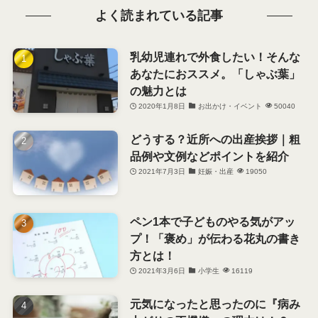
よく読まれている記事
乳幼児連れで外食したい！そんな
あなたにおススメ。「しゃぶ葉」
の魅力とは
2020年1月8日
お出かけ・イベント
50040
どうする？近所への出産挨拶｜粗
品例や文例などポイントを紹介
2021年7月3日
妊娠・出産
19050
ペン1本で子どものやる気がアッ
プ！「褒め」が伝わる花丸の書き
方とは！
2021年3月6日
小学生
16119
元気になったと思ったのに『病み