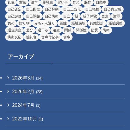
礼儀
空気
絵本
罪悪感
習い事
育児
脳育
自動車
自己否定
自己回復
自己抑制
自己正当化
自己犠牲
自己肯定感
自己評価
自己調整
自己防衛
自立
親
親子体験
言葉
謝罪
負荷
贈り物
赤ちゃん返り
距離
距離崩壊
距離設計
距離調整
通信講座
遊び
過干渉
遠慮
関係
関係性
防災
防衛
防衛反応
離乳食
音声付記事
食事
アーカイブ
2026年3月
(14)
2026年2月
(28)
2024年7月
(1)
2022年10月
(1)