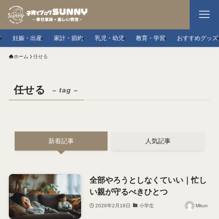
事
妊娠・出産
家計・節約
乳児・幼児
教育・学習
おすすめグッズ
ホーム
任せる
任せる
– tag –
新着記事
人気記事
全部やろうとしなくていい｜忙し
い親が守るべきひとつ
2026年2月18日
小学生
Mkun