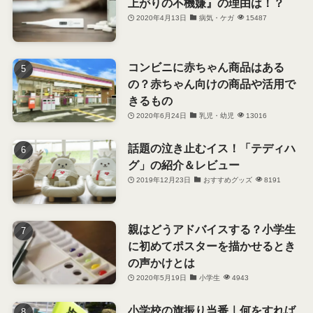
上がりの不機嫌』の理由は！？
2020年4月13日
病気・ケガ
15487
コンビニに赤ちゃん商品はある
の？赤ちゃん向けの商品や活用で
きるもの
2020年6月24日
乳児・幼児
13016
話題の泣き止むイス！「テディハ
グ」の紹介＆レビュー
2019年12月23日
おすすめグッズ
8191
親はどうアドバイスする？小学生
に初めてポスターを描かせるとき
の声かけとは
2020年5月19日
小学生
4943
小学校の旗振り当番｜何をすれば